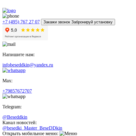
+7 (495) 767 27 07
Закажи звонок Забронируй установку
Напишите нам:
infobeseddkin@yandex.ru
Max:
+79857672707
Telegram:
@Beseddkin
Канал новостей:
@besedki_Master_BeseDDkin
Открыть мобильное меню: