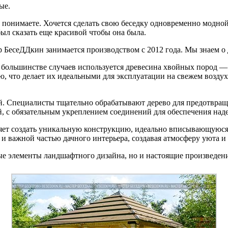
ые.
 меня понимаете. Хочется сделать свою беседку одновременно мод
абыл сказать еще красивой чтобы она была.
ер БесеДДкин занимается производством с 2012 года. Мы знаем о
 большинстве случаев используется древесина хвойных пород — 
, что делает их идеальными для эксплуатации на свежем возду
й. Специалисты тщательно обрабатывают дерево для предотвращ
й, с обязательным укреплением соединений для обеспечения над
оляет создать уникальную конструкцию, идеально вписывающуюся 
 и важной частью дачного интерьера, создавая атмосферу уюта и
е элементы ландшафтного дизайна, но и настоящие произведения