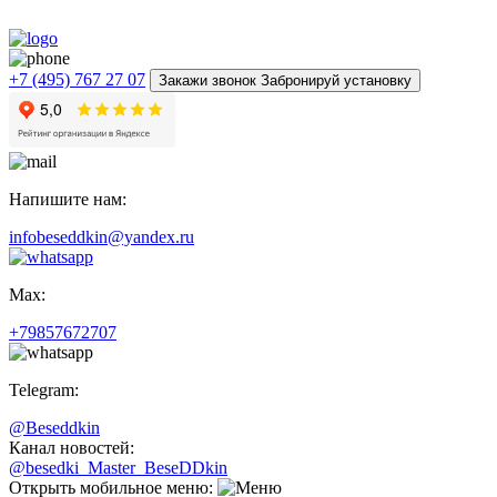
+7 (495) 767 27 07
Закажи звонок Забронируй установку
Напишите нам:
infobeseddkin@yandex.ru
Max:
+79857672707
Telegram:
@Beseddkin
Канал новостей:
@besedki_Master_BeseDDkin
Открыть мобильное меню: