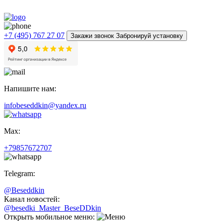
+7 (495) 767 27 07
Закажи звонок Забронируй установку
Напишите нам:
infobeseddkin@yandex.ru
Max:
+79857672707
Telegram:
@Beseddkin
Канал новостей:
@besedki_Master_BeseDDkin
Открыть мобильное меню: